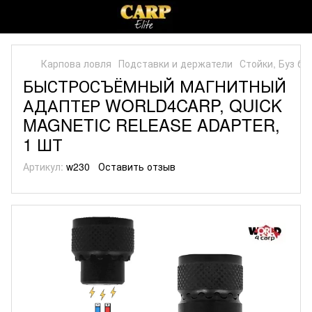
Карпова ловля
Подставки и держатели
Стойки, Буз б
БЫСТРОСЪЁМНЫЙ МАГНИТНЫЙ
АДАПТЕР WORLD4CARP, QUICK
MAGNETIC RELEASE ADAPTER,
1 ШТ
Артикул:
w230
Оставить отзыв