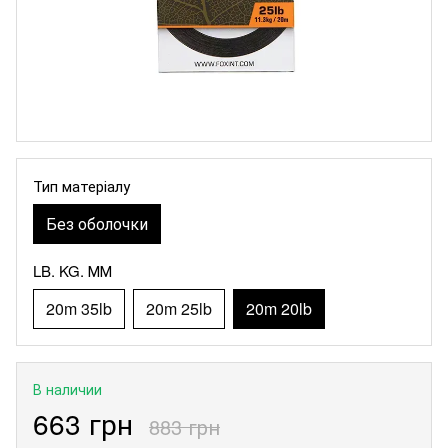
Тип матеріалу
Без оболочки
LB. KG. ММ
20m 35lb
20m 25lb
20m 20lb
В наличии
663 грн
883 грн