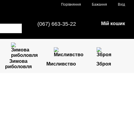
Порівняння
Бажання
Вхід
(067) 663-35-22
Мій кошик
Зимова
Мисливство
Зброя
риболовля