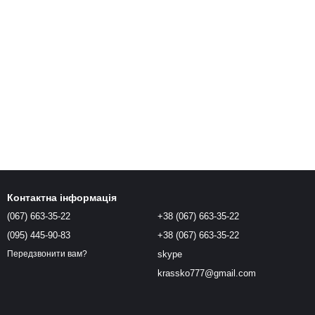
Контактна інформація
(067) 663-35-22
+38 (067) 663-35-22
(095) 445-90-83
+38 (067) 663-35-22
skype
Передзвонити вам?
krassko777@gmail.com