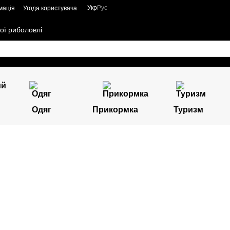
Укр
Рус
мація
Угода користувача
ої риболовлі
Одяг
Прикормка
Туризм