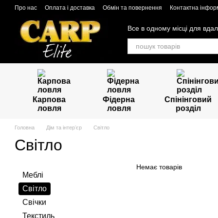
Перейти до основного контенту
Про нас
Оплата і доставка
Обмін та повернення
Контактна інфор
Все в одному місці для вдал
Карпова
Фідерна
Спінінговий
ловля
ловля
розділ
Головна
Дім та інтерʼєр
Світло
Світло
Немає товарів
Меблі
Світло
Свічки
Текстиль