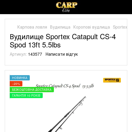
Карпова ловля
Вудилища
Коропові вудлища
Sportex
Вудилище Sportex Catapult CS-4
Spod 13ft 5.5lbs
Артикул:
143577
Написати відгук
НОВИНКА
−20%
БЕЗКОШТОВНА ДОСТАВКА
ГАРАНТІЯ 10 РОКІВ