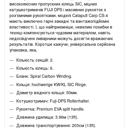
високоякісних пропускних кілець SIC, міцних
катушкотримачів FUJI DPS і масивних рукояток з
роз'ємними рукоятками, моделі Catapult Carp CS-4
мають виключно гарні закидні та вантажопідйомні
властивості.
І, що найприємніше, невеликі похибки в
техніці компенсуються чудовим матеріалом, навіть
недосвідчені ливарники можуть досягти вражаючих
результатів.
Коротше кажучи, універсальна серйозна
упаковка, яка,
Кількість секцій: 2.
Кількість кілець: 6.
Бланк: Spiral Carbon Winding.
Кільця: hochwerige KW/KL SIC Ringe.
Діаметр вхідного кільця: 50мм.
Котушкотримач: Fuji-DPS Rollenhalter.
Рукоятка: Premium EVA split handle.
Довжина удилища: 3.96м (13ft).
Довжина транспортування: 203см (13ft).