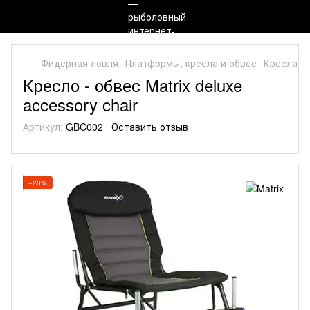
Фидерная ловля
Платформы, кресла и обвес
Кресла
M
Кресло - обвес Matrix deluxe
accessory chair
Артикул:
GBC002
Оставить отзыв
−20%