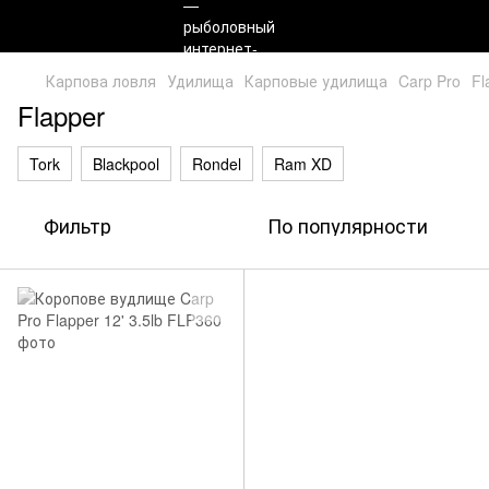
Карпова ловля
Удилища
Карповые удилища
Carp Pro
Fl
Flapper
Tork
Blackpool
Rondel
Ram XD
Фильтр
По популярности