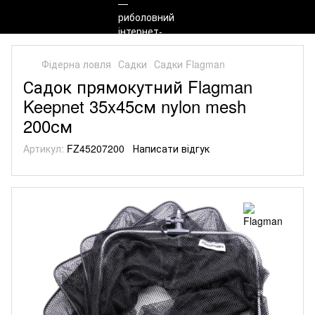
Фідерна ловля
Садки
Садки Flagman
Садок прямокутний Flagman
Keepnet 35x45см nylon mesh
200см
Артикул:
FZ45207200
Написати відгук