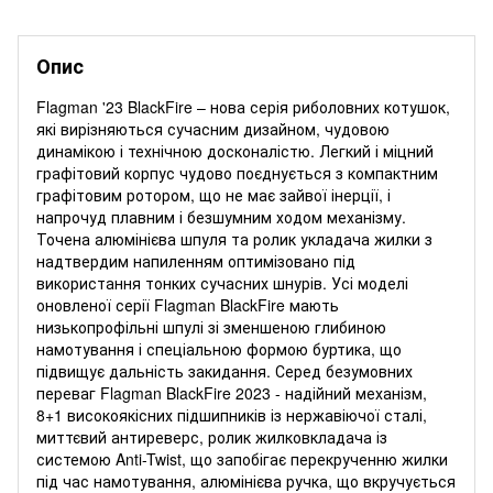
Опис
Flagman '23 BlackFire – нова серія риболовних котушок,
які вирізняються сучасним дизайном, чудовою
динамікою і технічною досконалістю. Легкий і міцний
графітовий корпус чудово поєднується з компактним
графітовим ротором, що не має зайвої інерції, і
напрочуд плавним і безшумним ходом механізму.
Точена алюмінієва шпуля та ролик укладача жилки з
надтвердим напиленням оптимізовано під
використання тонких сучасних шнурів. Усі моделі
оновленої серії Flagman BlackFire мають
низькопрофільні шпулі зі зменшеною глибиною
намотування і спеціальною формою буртика, що
підвищує дальність закидання. Серед безумовних
переваг Flagman BlackFire 2023 - надійний механізм,
8+1 високоякісних підшипників із нержавіючої сталі,
миттєвий антиреверс, ролик жилковкладача із
системою Anti-Twist, що запобігає перекрученню жилки
під час намотування, алюмінієва ручка, що вкручується