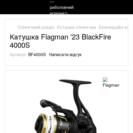
Спінінговий розділ
Котушка спінінгова
Безінерційні кот
Катушка Flagman '23 BlackFire
4000S
Артикул:
BF4000S
Написати відгук