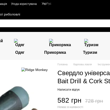
Укр
Рус
мація
Угода користувача
ої риболовлі
Одяг
Прикормка
Туризм
Головна
Карпова ловля
Інструме
Свердло універс
Bait Drill & Cork 
Написати відгук
582 грн
728 грн
Немає в наявності