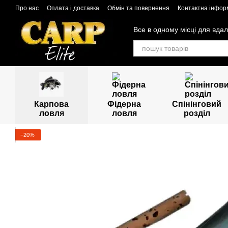
Перейти до основного контенту
Про нас
Оплата і доставка
Обмін та повернення
Контактна інфор
Все в одному місці для вдал
Карпова
Фідерна
Спінінговий
ловля
ловля
розділ
−20%