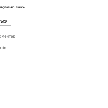
ичувальної знижки
ться
коментар
нтія