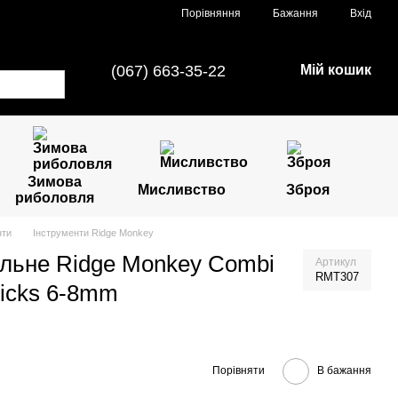
Порівняння
Бажання
Вхід
(067) 663-35-22
Мій кошик
Зимова
Мисливство
Зброя
риболовля
нти
Інструменти Ridge Monkey
альне Ridge Monkey Combi
Артикул
RMT307
Sticks 6-8mm
Порівняти
В бажання