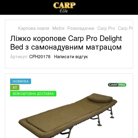
Карпова ловля
Меблі
Розкладачки
Carp Pro
Carp Pro 
Ліжко коропове Carp Pro Delight
Bed з самонадувним матрацом
Артикул:
CPH20178
Написати відгук
НОВИНКА
ХІТ
БЕЗКОШТОВНА ДОСТАВКА