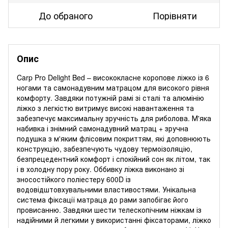
До обраного
Порівняти
Опис
Carp Pro Delight Bed – висококласне коропове ліжко із 6
ногами та самонадувним матрацом для високого рівня
комфорту. Завдяки потужній рамі зі сталі та алюмінію
ліжко з легкістю витримує високі навантаження та
забезпечує максимальну зручність для риболова. М'яка
набивка і знімний самонадувний матрац + зручна
подушка з м'яким флісовим покриттям, які доповнюють
конструкцію, забезпечують чудову термоізоляцію,
безпрецедентний комфорт і спокійний сон як літом, так
і в холодну пору року. Оббивку ліжка виконано зі
зносостійкого поліестеру 600D із
водовідштовхувальними властивостями. Унікальна
система фіксації матраца до рами запобігає його
провисанню. Завдяки шести телескопічним ніжкам із
надійними й легкими у використанні фіксаторами, ліжко