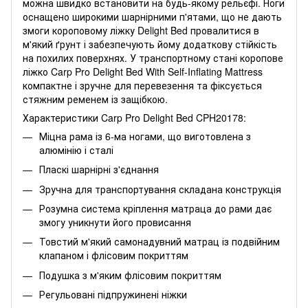
можна швидко встановити на будь-якому рельєфі. Ноги
оснащено широкими шарнірними п'ятами, що не дають
змоги короповому ліжку Delight Bed провалитися в
м'який ґрунт і забезпечують йому додаткову стійкість
на похилих поверхнях. У транспортному стані коропове
ліжко Carp Pro Delight Bed With Self-Inflating Mattress
компактне і зручне для перевезення та фіксується
стяжним ременем із защібкою.
Характеристики Carp Pro Delight Bed CPH20178:
Міцна рама із 6-ма ногами, що виготовлена з
алюмінію і сталі
Пласкі шарнірні з'єднання
Зручна для транспортування складана конструкція
Розумна система кріплення матраца до рами дає
змогу уникнути його провисання
Товстий м'який самонадувний матрац із подвійним
клапаном і флісовим покриттям
Подушка з м'яким флісовим покриттям
Регульовані підпружинені ніжки