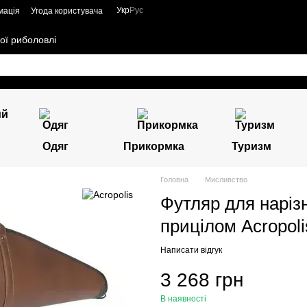
Укр
Рус
мація
Угода користувача
ої риболовлі
Одяг
Прикормка
Туризм
Головна
Мисливство
Футляр для нарізн
прицілом Acropol
Написати відгук
3 268 грн
В наявності