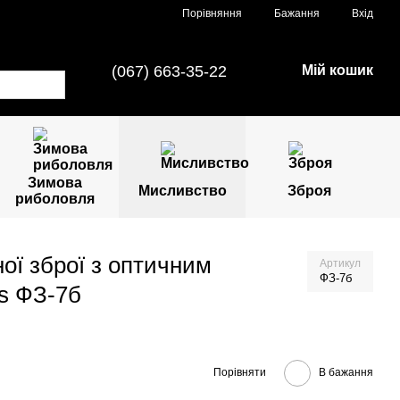
Порівняння
Бажання
Вхід
(067) 663-35-22
Мій кошик
Зимова
Мисливство
Зброя
риболовля
ої зброї з оптичним
Артикул
ФЗ-7б
is ФЗ-7б
Порівняти
В бажання