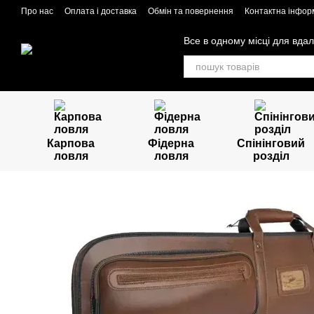
Перейти до основного контенту
Про нас
Оплата і доставка
Обмін та повернення
Контактна інфор
Все в одному місці для вдал
Карпова
Фідерна
Спінінговий
ловля
ловля
розділ